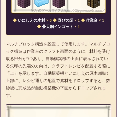
◆
いにしえの木材
× 6
◆
喜びの証
× 1
◆
作業台
× 1
◆
蒼天鋼インゴット
× 1
マルチブロック構造を設置して使用します。マルチブロ
ック構造は作業台のクラフト画面のように、材料を受け
取る部分が9つあり、自動構築機の上面に表示されてい
る矢印の先端の方向は、クラフトレシピを配置する際に
「上」を示します。自動構築機といにしえの原木8個の
上部に、レシピ通りの配置で素材をドロップすると、数
秒後に完成品が自動構築機の下面からドロップされま
す。