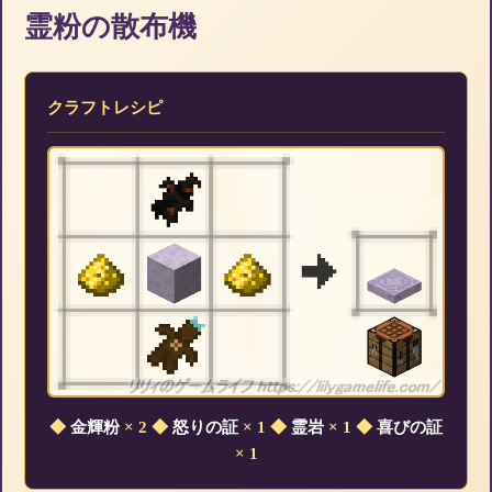
霊粉の散布機
クラフトレシピ
◆
金輝粉
× 2
◆
怒りの証
× 1
◆
霊岩
× 1
◆
喜びの証
× 1