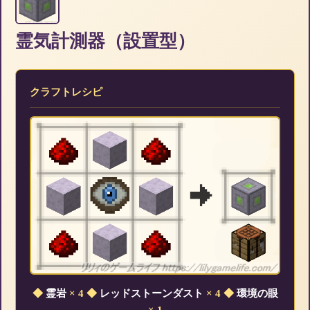
霊気計測器（設置型）
クラフトレシピ
◆
霊岩
× 4
◆
レッドストーンダスト
× 4
◆
環境の眼
× 1