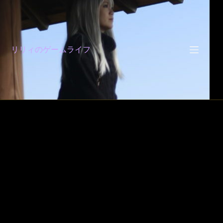
コ
ン
テ
ン
ツ
リリィのゲームライフ
へ
ス
キ
ッ
プ