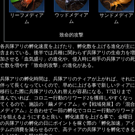
ウッドメディア
リーフメディア
サンドメディア
ム
ム
ム
致命的攻撃
各兵隊アリの孵化速度を上げたり、孵化数を上げる進化が主に
含まれている。後半では兵種に関わらず兵隊アリの生命力を増
加させる「血気盛り」の進化や、侵入時に相手の兵隊アリの死
亡数を増やす「致命的攻撃」の進化がある。
兵隊アリの孵化時間は、兵隊アリのティアが上がれば、それに
伴って長くなっていくので、早めに上げる事で新しいティアに
移行した際に兵隊アリの入れ替えが容易になる。T7辺りまで
進んでいれば、コロニー行動のリワード2を獲得しやすくなっ
てくるので、施設の「繭メディアム」や【戦域発展】の「混合
メディアム」と合わせて一回の孵化でコロニー行動のリワード
2を狙えるようにすると良い。孵化速度を上げる事で、金曜日
の兵隊アリの孵化の日にポイントを稼ぐ際の「孵化加速」アイ
テムの消費を減らせるので、高ティアの兵隊アリを孵化できる