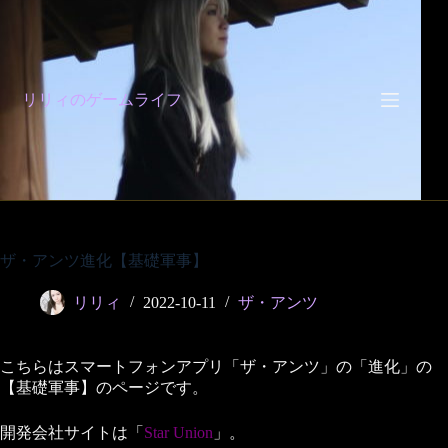
コ
ン
テ
ン
ツ
リリィのゲームライフ
へ
ス
キ
ッ
プ
ザ・アンツ進化【基礎軍事】
リリィ
2022-10-11
ザ・アンツ
こちらはスマートフォンアプリ「ザ・アンツ」の「進化」の
【基礎軍事】のページです。
開発会社サイトは「
Star Union
」。