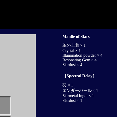
Mantle of Stars
革の上着 × 1
Crystal × 1
Illumination powder × 4
Resonating Gem × 4
Stardust × 4
［Spectral Relay］
羽 × 1
エンダーパール × 1
Starmetal Ingot × 1
Stardust × 1