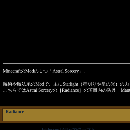
MinecraftのModの１つ「Astral Sorcery」。
魔術や魔法系のModで、主にStarlight（星明りや星の
こちらではAstral Sorceryの［Radiance］の項目内の防具「Ma
Radiance
Iridescent Altarでクラフト