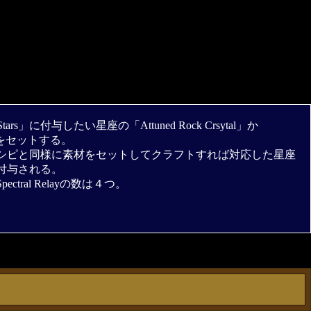
le of Stars」に付与したい星座の「Attuned Rock Crsytal」か
stal」をセットする。
tarの他のレシピと同様に素材をセットしてクラフトすれば対応した星座
s」に付与される。
tral Relayの数は４つ。