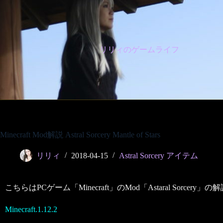
コ
ン
テ
ン
ツ
リリィのゲームライフ
へ
ス
キ
ッ
プ
Minecraft Mod解説 Astral Sorcery Mantle of Stars
リリィ
2018-04-15
Astral Sorcery アイテム
こちらはPCゲーム「Minecraft」のMod「Astaral Sorcery
Minecraft.1.12.2