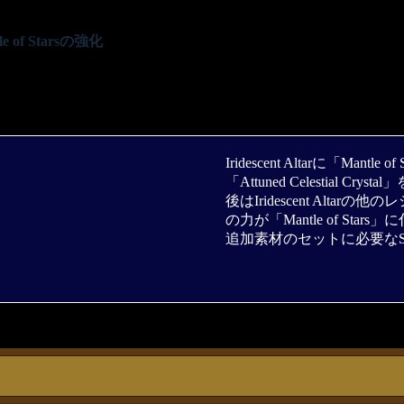
le of Starsの強化
Iridescent Altarに「Mant
「Attuned Celestial Cry
後はIridescent Al
の力が「Mantle of Star
追加素材のセットに必要なSpec