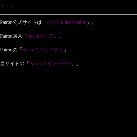
リンク
Patron公式サイトは「
City Builder | Patron
」。
Patron購入「
Steamストア
」。
Patronの「
Steamコミュニティ
」。
当サイトの「
Patronメインページ
」。