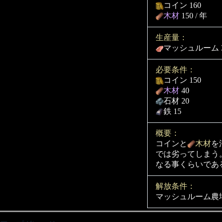
コイン 160
木材
150 / 年
生産量：
マッシュルーム 38
必要条件：
コイン 150
木材
40
石材 20
鉄 15
概要：
コインと
木材
を
では劣ってしまう
なる事くらいであ
解放条件：
マッシュルーム農