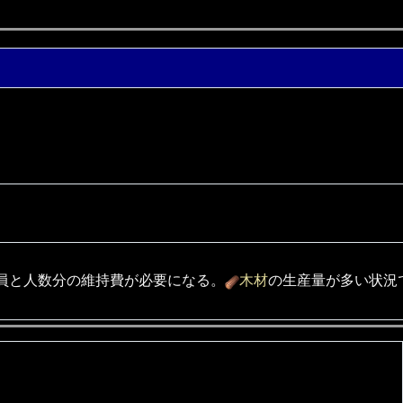
員と人数分の維持費が必要になる。
木材
の生産量が多い状況