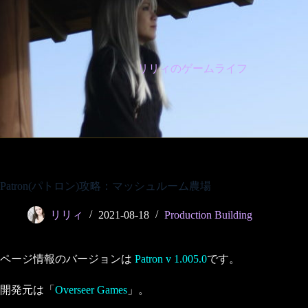
コ
ン
テ
ン
ツ
リリィのゲームライフ
へ
ス
キ
ッ
プ
Patron(パトロン)攻略：マッシュルーム農場
リリィ
2021-08-18
Production Building
ページ情報のバージョンは
Patron v 1.005.0
です。
開発元は「
Overseer Games
」。