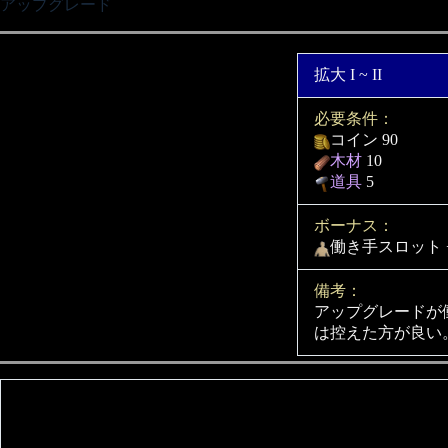
アップグレード
拡大 I ~ II
必要条件：
コイン 90
木材
10
道具
5
ボーナス：
働き手スロット + 
備考：
アップグレードが
は控えた方が良い