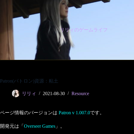
コ
ン
テ
ン
ツ
リリィのゲームライフ
へ
ス
キ
ッ
プ
Patron(パトロン)資源：粘土
リリィ
2021-08-30
Resource
ページ情報のバージョンは
Patron v 1.007.0
です。
開発元は「
Overseer Games
」。