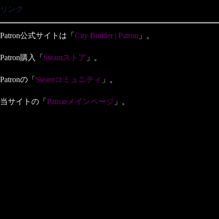
リンク
Patron公式サイトは「
City Builder | Patron
」。
Patron購入「
Steamストア
」。
Patronの「
Steamコミュニティ
」。
当サイトの「
Patronメインページ
」。