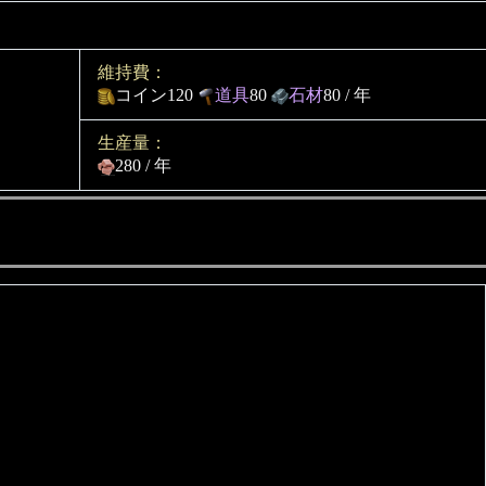
維持費：
コイン120
道具
80
石材
80 / 年
生産量：
280 / 年