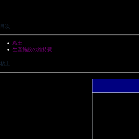
目次
粘土
生産施設の維持費
粘土