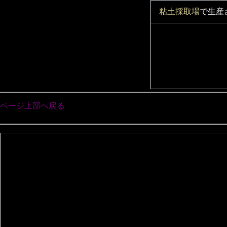
粘土採取場
で生産
ページ上部へ戻る