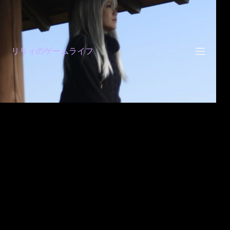
コ
ン
テ
ン
ツ
リリィのゲームライフ
へ
ス
キ
ッ
プ