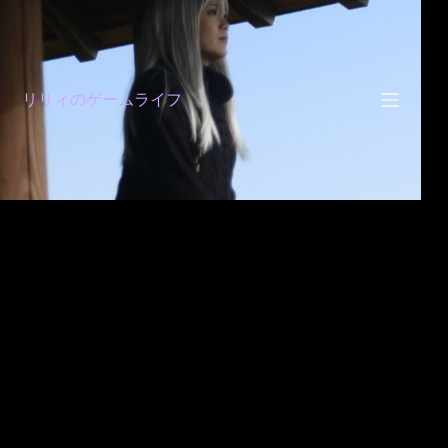
コ
ン
テ
ン
ツ
リリィのゲームライフ
へ
ス
キ
ッ
プ