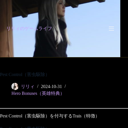
コ
ン
テ
ン
ツ
リリィのゲームライフ
へ
ス
キ
ッ
プ
Pest Control（害虫駆除）
リリィ
2024-10-31
Hero Bonuses（英雄特典）
Pest Control（害虫駆除）を付与するTrais（特徴）