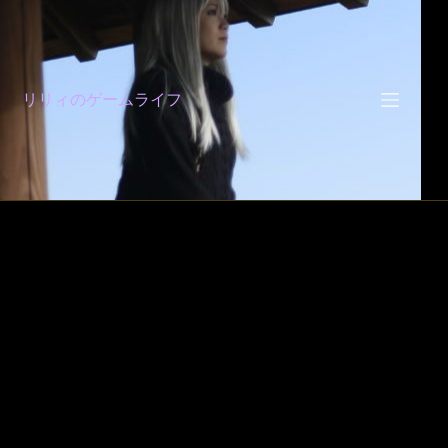
コ
ン
テ
ン
ツ
リリィのゲームライフ
へ
ス
キ
ッ
プ