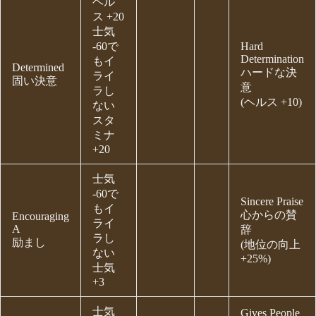
ヘル
ス +20
士気
-60で
Hard
Determination
もイ
Determined
ハードな決
ライ
固い決意
意
ラし
(ヘルス +10)
ない
スタ
ミナ
+20
士気
-60で
Sincere Praise
もイ
心からの賛
Encouraging
ライ
A
辞
ラし
励まし
(地位の向上
ない
+25%)
士気
+3
士気
Gives People