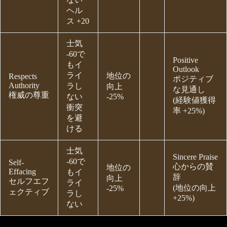
ヘル
ス +20
士気
-60で
Positive
もイ
Outlook
ライ
地位の
Respects
ポジティブ
Authority
ラし
向上
な見通し
権威の尊重
ない
-25%
(経験値獲得
衝突
率 +25%)
を避
ける
士気
Sincere Praise
-60で
Self-
心からの賛
地位の
Effacing
もイ
辞
向上
セルフエフ
ライ
(地位の向上
-25%
ェクティブ
ラし
+25%)
ない