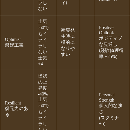
ラし
ィ)
ない
士気
-60で
Positive
衝突発
Outlook
もイ
生時に
ポジティブ
Optimist
ライ
標的に
な見通し
楽観主義
ラし
なりや
(経験値獲得
ない
すい
率 +25%)
士気
+4
怪我
の上
昇度
-40%
Personal
士気
Strength
Resilient
-60で
個人的な強
復元力のあ
もイ
さ
る
ライ
(スタミナ
+5)
ラし
ない