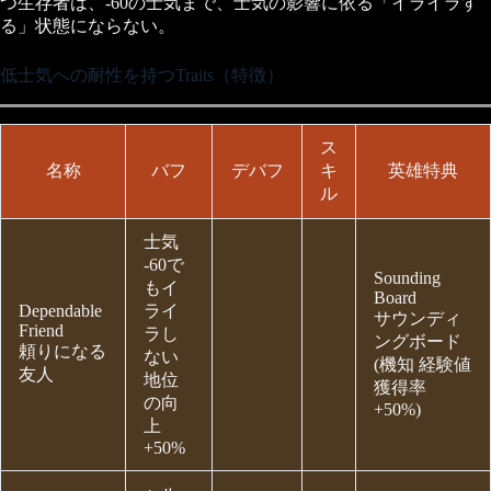
つ生存者は、-60の士気まで、士気の影響に依る「イライラす
る」状態にならない。
低士気への耐性を持つTraits（特徴）
ス
名称
バフ
デバフ
キ
英雄特典
ル
士気
-60で
Sounding
もイ
Board
Dependable
ライ
サウンディ
Friend
ラし
ングボード
頼りになる
ない
(機知 経験値
友人
地位
獲得率
の向
+50%)
上
+50%