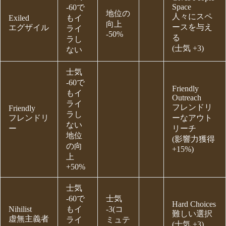
Space
-60で
地位の
人々にスペ
Exiled
もイ
向上
ースを与え
エグザイル
ライ
-50%
る
ラし
(士気 +3)
ない
士気
-60で
Friendly
もイ
Outreach
ライ
フレンドリ
Friendly
ラし
フレンドリ
ーなアウト
ない
ー
リーチ
地位
(影響力獲得
の向
+15%)
上
+50%
士気
-60で
士気
Hard Choices
Nihilist
もイ
-3(コ
難しい選択
虚無主義者
ライ
ミュテ
(士気 +3)