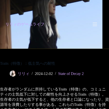
コ
ン
テ
ン
ツ
リリィのゲームライフ
へ
ス
キ
ッ
プ
Traits（特徴）：低士気への耐性
リリィ
2024-12-02
State of Decay 2
生存者がランダムに所持しているTraits（特徴）の、コミュニ
ティの士気低下に対しての耐性を向上させるTraits（特徴）。
生存者の士気が低下すると、他の生存者と口論になったり、資
源等を浪費したりする事がある。これらのTraits（特徴）を持