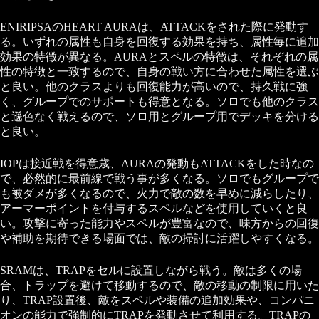
ENIRIPSAのHEART AURAは、ATTACKをされた際に発動す
る。いずれの属性も自身を回復する効果を持ち、属性毎に追加
効果の特徴が異なる。AURAとスペルの特徴は、それぞれの属
性の特徴と一致するので、自身の戦い方に合わせた属性を選ぶ
と良い。他のクラスよりも回復能力が高いので、持久戦に強
く、グループでのサポートも得意となる。ソロでも他のクラス
と遜色なく戦えるので、ソロ用とグループ用でデッキを分ける
と良い。
IOPは接近戦を得意歳、AURAの発動もATTACKをした時なの
で、必然的に最前線で戦う事が多くなる。ソロでもグループで
も被ダメが多くなるので、火力で敵の数を早めに減らしたり、
アーマーポイントを付与するスペルなどを使用していくと良
い。攻撃に寄った能力やスペルが豊富なので、味方からの回復
や補助を期待できる場面では、敵の掃討に活躍しやすくなる。
SRAMは、TRAPをセルに設置しながら戦う。敵は多くの場
合、トラップを避けて移動するので、敵の移動の制限に用いた
り、TRAP設置後、敵をスペルや装備の追加効果や、コンパニ
オンの能力で強制的にTRAPを発動させて利用する。TRAPの