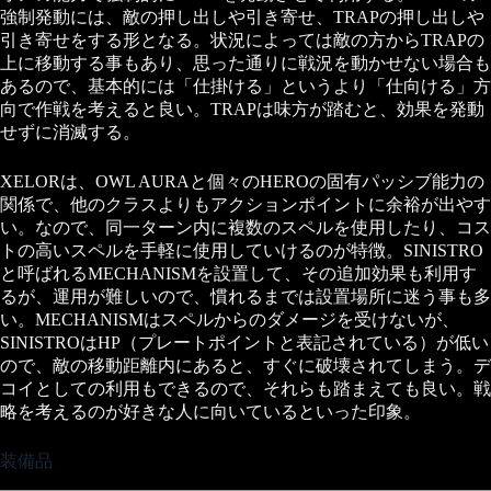
強制発動には、敵の押し出しや引き寄せ、TRAPの押し出しや
引き寄せをする形となる。状況によっては敵の方からTRAPの
上に移動する事もあり、思った通りに戦況を動かせない場合も
あるので、基本的には「仕掛ける」というより「仕向ける」方
向で作戦を考えると良い。TRAPは味方が踏むと、効果を発動
せずに消滅する。
XELORは、OWL AURAと個々のHEROの固有パッシブ能力の
関係で、他のクラスよりもアクションポイントに余裕が出やす
い。なので、同一ターン内に複数のスペルを使用したり、コス
トの高いスペルを手軽に使用していけるのが特徴。SINISTRO
と呼ばれるMECHANISMを設置して、その追加効果も利用す
るが、運用が難しいので、慣れるまでは設置場所に迷う事も多
い。MECHANISMはスペルからのダメージを受けないが、
SINISTROはHP（プレートポイントと表記されている）が低い
ので、敵の移動距離内にあると、すぐに破壊されてしまう。デ
コイとしての利用もできるので、それらも踏まえても良い。戦
略を考えるのが好きな人に向いているといった印象。
装備品