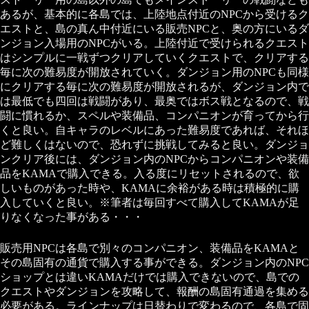
あるが、基本的に各島では、上陸地点付近のNPCから受けるク
エストと、島の真ん中付近にいる販売NPCと、奥の方にいるダ
ンジョン入場用のNPCがいる。上陸付近で受けられるクエスト
はシンプルに一戦ずつクリアしていくクエストで、クリアする
毎に次の難易度が開放されていく。ダンジョン用のNPCも同様
にクリアする毎に次の難易度が開放されるが、ダンジョン内で
は最低でも四回は戦闘があり、最奥ではボス戦となるので、戦
闘に慣れるか、スペルや装備品、コンパニオンが育ってから行
くと良い。自キャラのレベルにあった難易度であれば、それほ
ど難しくはないので、恐れずに挑戦してみると良い。ダンジョ
ンクリア後には、ダンジョン内のNPCからコンパニオンや装備
品をKAMAで購入できる。入る度にリセットされるので、欲
しいものがあった時や、KAMAに余裕がある時は積極的に購
入していくと良い。※筆者は毎回すべて購入してKAMAが足
りなくなった事がある・・・
販売用NPCは各島で別々のコンパニオン、装備品をKAMAと
その島固有の通貨で購入する事ができる。ダンジョン内のNPC
ショップとは違いKAMAだけでは購入できないので、島での
クエストやダンジョンを攻略して、報酬の島固有通過を集める
必要がある。ラインナップは日替わりで変わるので、各島で固