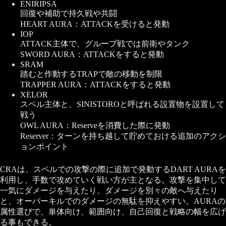
ENIRIPSA
回復や補助で持久戦や共闘
HEART AURA：ATTACKを受けると発動
IOP
ATTACK主体で、グループ戦では前衛やタンク
SWORD AURA：ATTACKをすると発動
SRAM
踏むと作動するTRAPで敵の移動を制限
TRAPPER AURA：ATTACKをすると発動
XELOR
スペル主体と、SINISTOROと呼ばれる設置物を設置して
戦う
OWL AURA：Reserveを消費した際に発動
Reserver：ターンを持ち越して貯めておける追加のアクシ
ョンポイント
CRAは、スペルでの攻撃の際に追加で発動するDART AURAを
利用し、手数で攻めていく戦い方が主となる。攻撃を集中して
一気にダメージを与えたり、ダメージを別々の敵へ与えたり
と、オーバーキルでのダメージの無駄を抑えやすい。AURAの
属性選びで、単体向け、範囲向け、自己回復と戦略の幅を広げ
る事もできる。