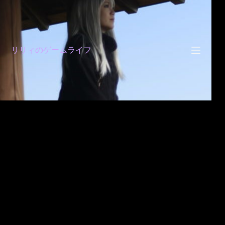
コ
ン
テ
ン
ツ
リリィのゲームライフ
へ
ス
キ
ッ
プ