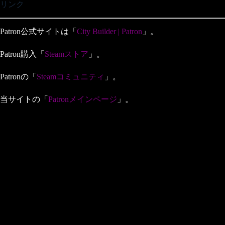
リンク
Patron公式サイトは「
City Builder | Patron
」。
Patron購入「
Steamストア
」。
Patronの「
Steamコミュニティ
」。
当サイトの「
Patronメインページ
」。