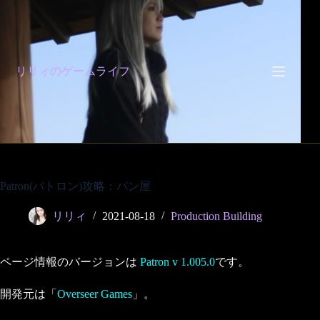
コ
ン
テ
ン
ツ
リリィのゲームライフ
へ
ス
キ
ッ
プ
Patron(パトロン)攻略：パン屋
リリィ
2021-08-18
Production Building
ページ情報のバージョンは
Patron v 1.005.0
です。
開発元は「
Overseer Games
」。