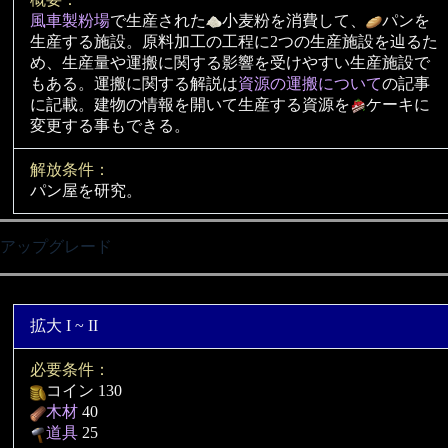
風車製粉場
で生産された
小麦粉を消費して、
パンを
生産する施設。原料加工の工程に2つの生産施設を辿るた
め、生産量や運搬に関する影響を受けやすい生産施設で
もある。運搬に関する解説は
資源の運搬について
の記事
に記載。建物の情報を開いて生産する資源を
ケーキに
変更する事もできる。
解放条件：
パン屋を研究。
アップグレード
拡大 I ~ II
必要条件：
コイン 130
木材
40
道具
25