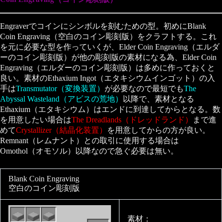
Engraverでコインにシンボルを刻むための型。初めにBlank
Coin Engraving（空白のコイン彫刻版）をクラフトする。これ
を元に必要な型を作っていくが、Elder Coin Engraving（エルダ
ーのコイン彫刻版）が他の彫刻版の素材になる為、Elder Coin
Engraving（エルダーのコイン彫刻版）は多めに作っておくと
良い。素材のEthaxium Ingot（エタキシウムインゴット）の入
手は
Transmutator（変換装置）
が必要なので最短でも
The
Abyssal Wasteland（アビスの荒地）
以降で、素材となる
Ethaxium（エタキシウム）はエンドに到達してからとなる。数
を用意したい場合は
The Dreadlands（ドレッドランド）
まで進
めて
Crystallizer（結晶化装置）
を用意してからの方が良い。
Remnant（レムナント）との取引に使用する場合は
Omothol（オモソル）以降なので急ぐ必要は無い。
Blank Coin Engraving
空白のコイン彫刻版
素材：