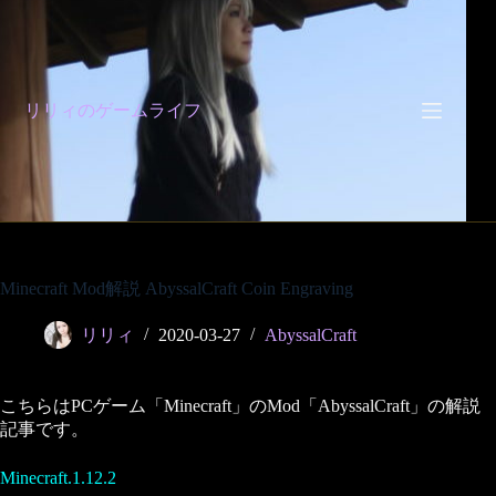
コ
ン
テ
ン
ツ
リリィのゲームライフ
へ
ス
キ
ッ
プ
Minecraft Mod解説 AbyssalCraft Coin Engraving
リリィ
2020-03-27
AbyssalCraft
こちらはPCゲーム「Minecraft」のMod「AbyssalCraft」の解説
記事です。
Minecraft.1.12.2