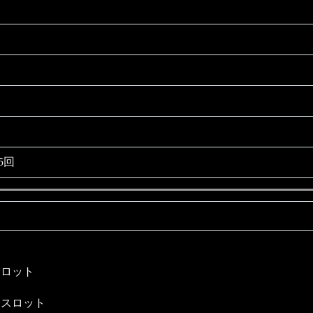
5回
スロット
品スロット