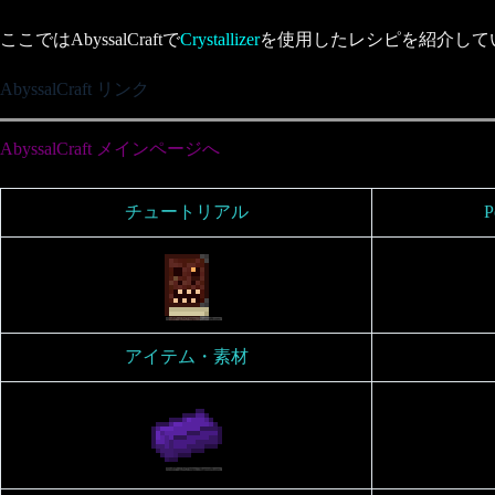
ここではAbyssalCraftで
Crystallizer
を使用したレシピを紹介して
AbyssalCraft リンク
AbyssalCraft メインページへ
チュートリアル
P
アイテム・素材