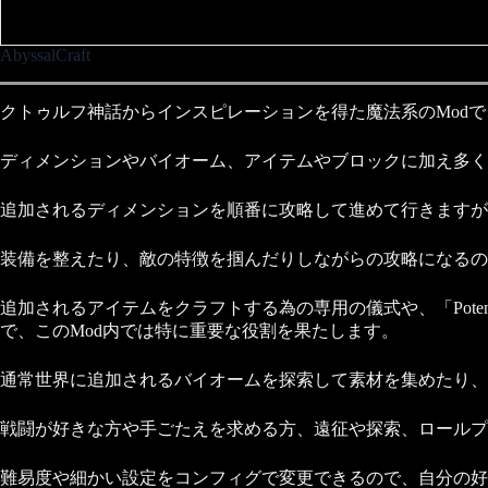
AbyssalCraft
クトゥルフ神話からインスピレーションを得た魔法系のMod
ディメンションやバイオーム、アイテムやブロックに加え多く
追加されるディメンションを順番に攻略して進めて行きますが
装備を整えたり、敵の特徴を掴んだりしながらの攻略になるの
追加されるアイテムをクラフトする為の専用の儀式や、「Poten
で、このMod内では特に重要な役割を果たします。
通常世界に追加されるバイオームを探索して素材を集めたり、
戦闘が好きな方や手ごたえを求める方、遠征や探索、ロールプ
難易度や細かい設定をコンフィグで変更できるので、自分の