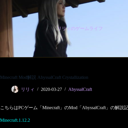
コ
ン
テ
ン
ツ
リリィのゲームライフ
へ
ス
キ
ッ
プ
Minecraft Mod解説 AbyssalCraft Crystallization
リリィ
2020-03-27
AbyssalCraft
こちらはPCゲーム「Minecraft」のMod「AbyssalCraft」の解
Minecraft.1.12.2