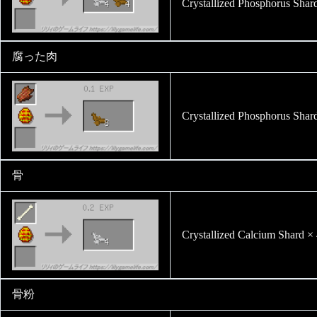
Crystallized Phosphorus Shar
腐った肉
Crystallized Phosphorus Shar
骨
Crystallized Calcium Shard ×
骨粉